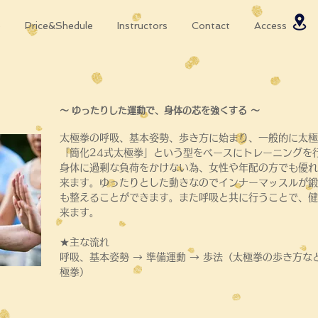
o
Price&Shedule
Instructors
Contact
Access
〜
ゆったりした運動で、身体の芯を強くする 〜
太極拳の呼吸、基本姿勢、歩き方に始まり、一般的に太極
「簡化24式太極拳」という型をベースにトレーニングを
身体に過剰な負荷をかけない為、女性や年配の方でも優れ
来ます。ゆったりとした動きなのでインナーマッスルが鍛
も整えることができます。また呼吸と共に行うことで、健
来ます。
★主な流れ
呼吸、基本姿勢 → 準備運動 → 歩法（太極拳の歩き方な
極拳）